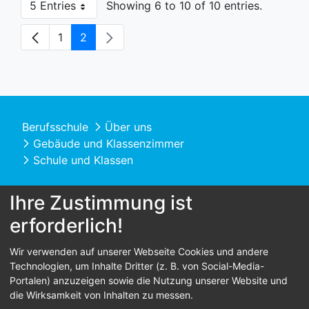
5 Entries
Showing 6 to 10 of 10 entries.
Per page
1
2
Page
Page
Berufsschule
Über uns
Gebäude und Klassenzimmer
Schule und Klassen
Ihre Zustimmung ist
erforderlich!
© 2026 Berufsschule St. Franziskus
Wir verwenden auf unserer Webseite Cookies und andere
Technologien, um Inhalte Dritter (z. B. von Social-Media-
Home
Kontakt
Datenschutz
Impressum
Portalen) anzuzeigen sowie die Nutzung unserer Website und
die Wirksamkeit von Inhalten zu messen.
Barrierefreiheit